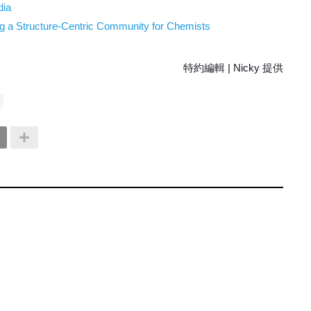
dia
g a Structure-Centric Community for Chemists
特約編輯 | Nicky 提供