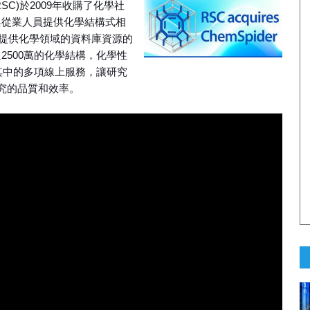
ry, RSC)於2009年收購了化學社
者與從業人員提供化學結構式相
在提供化學領域的資料庫資源的
過2500萬的化學結構，化學性
其中的多項線上服務，讓研究
究的品質和效率。