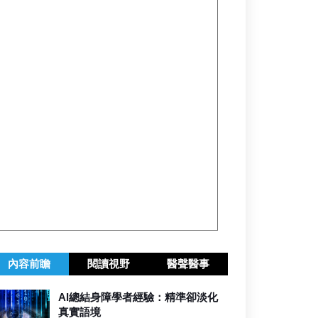
內容前瞻
閱讀視野
醫聲醫事
AI總結身障學者經驗：精準卻淡化
真實語境