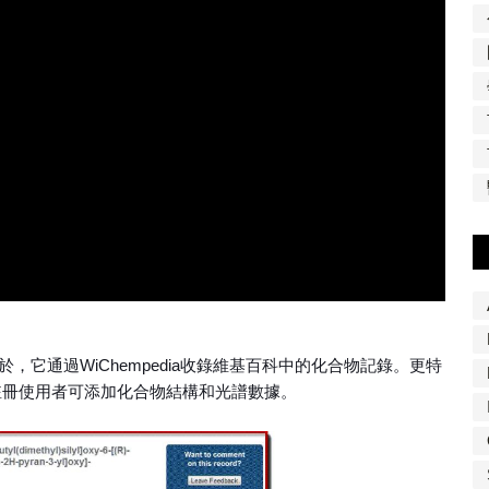
它通過WiChempedia收錄維基百科中的化合物記錄。更特
允許註冊使用者可添加化合物結構和光譜數據。