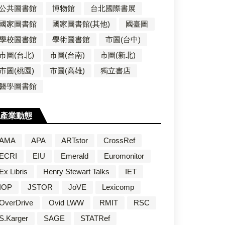
公共圖書館
博物館
台北國際書展
國家圖書館
國家圖書館(其他)
國臺圖
學校圖書館
學術圖書館
市圖(台中)
市圖(台北)
市圖(台南)
市圖(新北)
市圖(桃園)
市圖(高雄)
獨立書店
醫學圖書館
產業動態
AMA
APA
ARTstor
CrossRef
ECRI
EIU
Emerald
Euromonitor
Ex Libris
Henry Stewart Talks
IET
IOP
JSTOR
JoVE
Lexicomp
OverDrive
Ovid LWW
RMIT
RSC
S.Karger
SAGE
STATRef