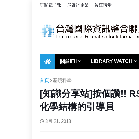
訂閱電子報
飛資得企業
晉江講堂
關於IFII
LIBRARY WATCH
首頁
基礎科學
[知識分享站]按個讚!! R
化學結構的引導員
3月 21, 2013