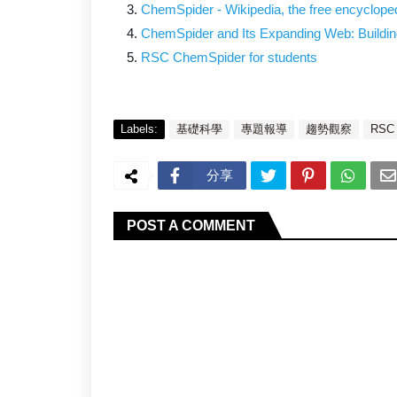
ChemSpider - Wikipedia, the free encyclope
ChemSpider and Its Expanding Web: Buildin
RSC ChemSpider for students
Labels:
基礎科學
專題報導
趨勢觀察
RSC
分享
POST A COMMENT