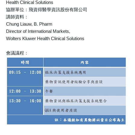
Health Clinical Solutions
協辦單位：飛資得醫學資訊股份有限公司
講師資料：
Chung Liauw, B. Pharm
Director of International Markets,
Wolters Kluwer Health Clinical Solutions
會議議程：