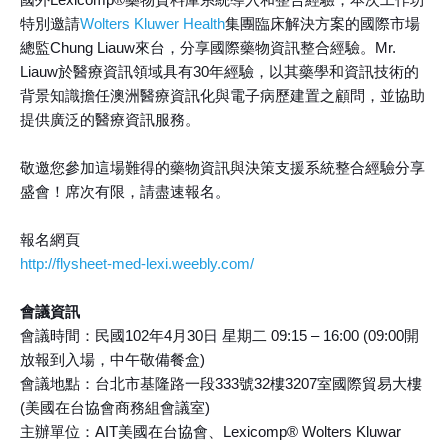
特別邀請
Wolters Kluwer Health
集團臨床解決方案的國際市場
總監Chung Liauw來台，分享國際藥物資訊整合經驗。Mr.
Liauw於醫療資訊領域具有30年經驗，以其藥學和資訊技術的
背景知識擔任澳洲醫療資訊化與電子病歷建置之顧問，並協助
提供廣泛的醫療資訊服務。
敬邀您參加這場難得的藥物資訊與決策支援系統整合經驗分享
盛會！席次有限，請盡速報名。
報名網頁
http://flysheet-med-lexi.weebly.com/
會議資訊
會議時間：民國102年4月30日 星期二 09:15 – 16:00 (09:00開
放報到入場，中午敬備餐盒)
會議地點：台北市基隆路一段333號32樓3207室國際貿易大樓
(美國在台協會商務組會議室)
主辦單位：AIT美國在台協會、Lexicomp® Wolters Kluwar