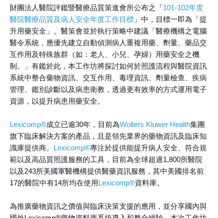
財團法人醫院評鑑暨醫療品質策進會所公布之「
101-102年度
醫院醫療品質及病人安全年度工作目標
」中，目標一即為「提
升用藥安全」。醫策會並於執行策略中建議「醫療機構之電腦
醫令系統，應優先建立自動偵測病人重複用藥、劑量、藥品交
互作用及特殊族群（如：老人、小兒、孕婦）用藥安全之機
制。」有鑑於此，本工作坊將探討如何於照護流程與醫院資訊
系統中整合藥物資訊、交互作用、毒理資訊、劑量檢查、疾病
管理、鑑別診斷以及病患衛教，透過更有效率的方式運用電子
資源，以提升病患用藥安全。
Lexicomp®
成立已逾30年，目前為
Wolters Kluwer Health
集團
旗下臨床解決方案的產品，且是領先業界的藥物資訊及臨床知
識庫提供商。
Lexicomp®
專注於提供能提升病人安全、符合規
範以及高品質照護服務的工具，目前為全球超過1,800所醫院
以及243所美國軍醫機構提供醫藥資訊服務，其中美國排名前
17的醫院中有14所均在使用
Lexicomp®
資料庫。
為推廣藥物資訊之價值與臨床決策支援的應用，並分享國內與
國外Lexicomp®藥物資料庫系統導入和整合經驗，本次工作坊