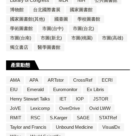
Library of Congress
MLA
NIH
公共圖書館
博物館
台北國際書展
國家圖書館
國家圖書館(其他)
國臺圖
學校圖書館
學術圖書館
市圖(台中)
市圖(台北)
市圖(台南)
市圖(新北)
市圖(桃園)
市圖(高雄)
獨立書店
醫學圖書館
產業動態
AMA
APA
ARTstor
CrossRef
ECRI
EIU
Emerald
Euromonitor
Ex Libris
Henry Stewart Talks
IET
IOP
JSTOR
JoVE
Lexicomp
OverDrive
Ovid LWW
RMIT
RSC
S.Karger
SAGE
STATRef
Taylor and Francis
Unbound Medicine
VisualDx