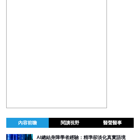
內容前瞻
閱讀視野
醫聲醫事
AI總結身障學者經驗：精準卻淡化真實語境