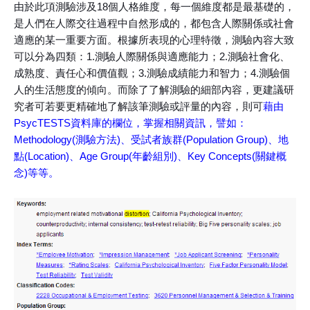
由於此項測驗涉及18個人格維度，每一個維度都是最基礎的，
是人們在人際交往過程中自然形成的，都包含人際關係或社會
適應的某一重要方面。根據所表現的心理特徵，測驗內容大致
可以分為四類：1.測驗人際關係與適應能力；2.測驗社會化、
成熟度、責任心和價值觀；3.測驗成績能力和智力；4.測驗個
人的生活態度的傾向。而除了了解測驗的細部內容，更建議研
究者可若要更精確地了解該筆測驗或評量的內容，則可
藉由
PsycTESTS資料庫的欄位，掌握相關資訊，譬如：
Methodology(測驗方法)、受試者族群(Population Group)、地
點(Location)、Age Group(年齡組別)、Key Concepts(關鍵概
念)等等。