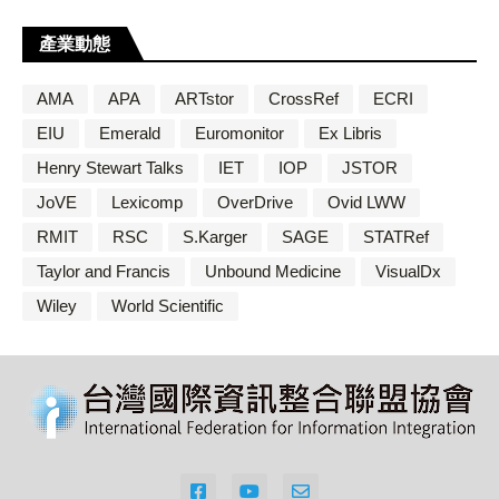
產業動態
AMA
APA
ARTstor
CrossRef
ECRI
EIU
Emerald
Euromonitor
Ex Libris
Henry Stewart Talks
IET
IOP
JSTOR
JoVE
Lexicomp
OverDrive
Ovid LWW
RMIT
RSC
S.Karger
SAGE
STATRef
Taylor and Francis
Unbound Medicine
VisualDx
Wiley
World Scientific