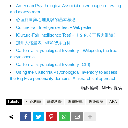
American Psychological Association webpage on testing
and assessmen
心理評量與心理測驗的基本概念
Culture Fair Intelligence Test – Wikipedia
[Culture-Fair Intelligence Test] - 〔文化公平智力測驗〕
加州人格量表- MBA智库百科
California Psychological Inventory - Wikipedia, the free
encyclopedia
California Psychological Inventory (CPI)
Using the California Psychological Inventory to assess
the Big Five personality domains: A hierarchical approach
特約編輯 | Nicky 提供
Labels:
生命科學
基礎科學
專題報導
趨勢觀察
APA