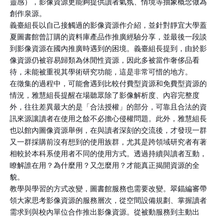
靈感），影像資源更能夠提供讀者氣氛、情境等抽象概念做為
創作泉源。
義臺組長以自己接觸過的影像資源作介紹，並針對靜宜大學蓋
夏圖書館曾訂購的資料庫產品作推廣經驗分享，並最後一段談
到影像資源在國內推廣時遇到的困境。義臺組長提到，由於影
像資源仍被容易歸類為休閒性資源，因此多被當作奢侈品看
待，未能被重視其學術研究功能，這是非常可惜的地方。
在徵集的過程中，可能會遇到比較付費型資源和免費型資源的
情況，雅慧組長提醒在場聽眾除了影像解析度、內容完整度
外，往往差異最大的是「合法授權」的部分，可靠且合法的資
訊來源讓讀者在使用之餘不必擔心侵權問題。此外，雅慧組長
也以館內圖像資源舉例，在與讀者深刻的交流後，才發現一群
又一群採購前沒有想到的使用族群，尤其是跨領域研究者有著
相較於本科系使用者不同的使用方式。透過持續與讀者互動，
瞭解誰在用？為什麼用？又怎麼用？才能真正揭開資源的全
貌。
教學與學習的方式改變，圖書館服務也需要改變。翠錨編審帶
領大家思考影像資源的服務層次，從空間設備規劃、掌握讀者
需求到與校內單位合作推出影像資源。從被動服務到主動出