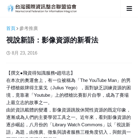
首頁
參考推廣
視說新語：影像資源的新看法
8月 23, 2016
【撰文●飛資得知識服務•趙培志】
在本次的奧運會上，有一位被稱為「The YouTube Man」的男
子標槍銀牌得主葉戈（Julius Yego），面對缺乏訓練資源的困
境，竟靠著「Youtube」上的標槍比賽影片自學，成為了賽場
上最立志的故事之一。
由於資訊載體的變遷，影像資源跳脫休閒性資源的既定印象，
逐漸成為人們的主要學習工具之一。近年來，看到影像資源的
逐步崛起，八月份的「Library Watch Commons」以「視說新
語」為題，由推廣、徵集與讀者服務三種角度切入，與館員一