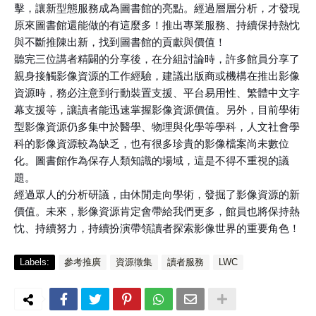
擊，讓新型態服務成為圖書館的亮點。經過層層分析，才發現
原來圖書館還能做的有這麼多！推出專業服務、持續保持熱忱
與不斷推陳出新，找到圖書館的貢獻與價值！
聽完三位講者精闢的分享後，在分組討論時，許多館員分享了
親身接觸影像資源的工作經驗，建議出版商或機構在推出影像
資源時，務必注意到行動裝置支援、平台易用性、繁體中文字
幕支援等，讓讀者能迅速掌握影像資源價值。另外，目前學術
型影像資源仍多集中於醫學、物理與化學等學科，人文社會學
科的影像資源較為缺乏，也有很多珍貴的影像檔案尚未數位
化。圖書館作為保存人類知識的場域，這是不得不重視的議
題。
經過眾人的分析研議，由休閒走向學術，發掘了影像資源的新
價值。未來，影像資源肯定會帶給我們更多，館員也將保持熱
忱、持續努力，持續扮演帶領讀者探索影像世界的重要角色！
Labels:
參考推廣
資源徵集
讀者服務
LWC