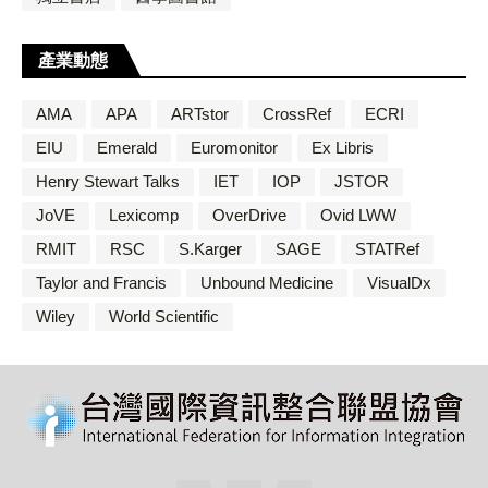
產業動態
AMA
APA
ARTstor
CrossRef
ECRI
EIU
Emerald
Euromonitor
Ex Libris
Henry Stewart Talks
IET
IOP
JSTOR
JoVE
Lexicomp
OverDrive
Ovid LWW
RMIT
RSC
S.Karger
SAGE
STATRef
Taylor and Francis
Unbound Medicine
VisualDx
Wiley
World Scientific