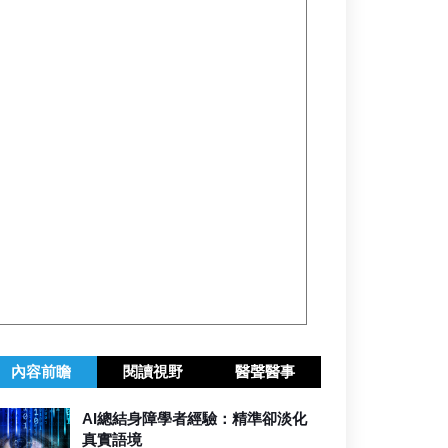
內容前瞻
閱讀視野
醫聲醫事
AI總結身障學者經驗：精準卻淡化
真實語境