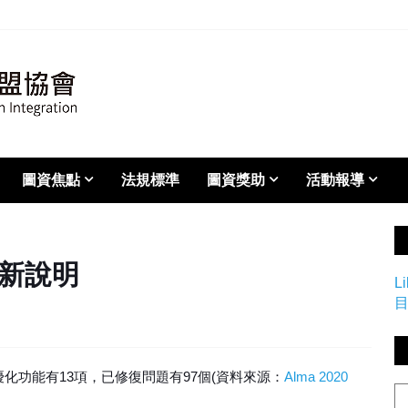
圖資焦點
法規標準
圖資獎助
活動報導
更新說明
L
他優化功能有13項，已修復問題有97個(資料來源：
Alma 2020