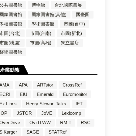
公共圖書館
博物館
台北國際書展
國家圖書館
國家圖書館(其他)
國臺圖
學校圖書館
學術圖書館
市圖(台中)
市圖(台北)
市圖(台南)
市圖(新北)
市圖(桃園)
市圖(高雄)
獨立書店
醫學圖書館
產業動態
AMA
APA
ARTstor
CrossRef
ECRI
EIU
Emerald
Euromonitor
Ex Libris
Henry Stewart Talks
IET
IOP
JSTOR
JoVE
Lexicomp
OverDrive
Ovid LWW
RMIT
RSC
S.Karger
SAGE
STATRef