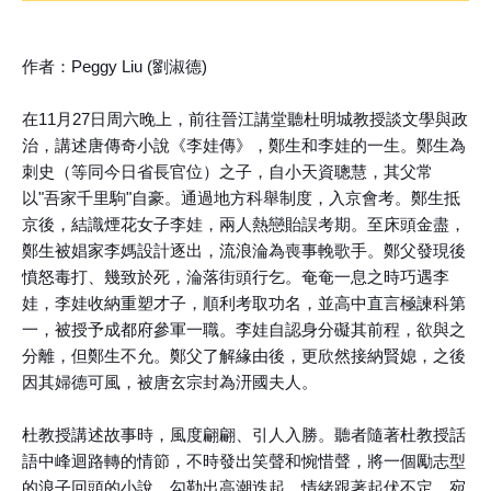
作者：Peggy Liu (劉淑德)
在11月27日周六晚上，前往晉江講堂聽杜明城教授談文學與政
治，講述唐傳奇小說《李娃傳》，鄭生和李娃的一生。鄭生為
刺史（等同今日省長官位）之子，自小天資聰慧，其父常
以"吾家千里駒"自豪。通過地方科舉制度，入京會考。鄭生抵
京後，結識煙花女子李娃，兩人熱戀貽誤考期。至床頭金盡，
鄭生被娼家李媽設計逐出，流浪淪為喪事輓歌手。鄭父發現後
憤怒毒打、幾致於死，淪落街頭行乞。奄奄一息之時巧遇李
娃，李娃收納重塑才子，順利考取功名，並高中直言極諫科第
一，被授予成都府參軍一職。李娃自認身分礙其前程，欲與之
分離，但鄭生不允。鄭父了解緣由後，更欣然接納賢媳，之後
因其婦德可風，被唐玄宗封為汧國夫人。
杜教授講述故事時，風度翩翩、引人入勝。聽者隨著杜教授話
語中峰迴路轉的情節，不時發出笑聲和惋惜聲，將一個勵志型
的浪子回頭的小說，勾勒出高潮迭起、情緒跟著起伏不定，宛