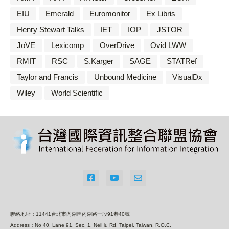
EIU
Emerald
Euromonitor
Ex Libris
Henry Stewart Talks
IET
IOP
JSTOR
JoVE
Lexicomp
OverDrive
Ovid LWW
RMIT
RSC
S.Karger
SAGE
STATRef
Taylor and Francis
Unbound Medicine
VisualDx
Wiley
World Scientific
聯絡地址：11441台北市內湖區內湖路一段91巷40號
Address：No 40, Lane 91, Sec. 1, NeiHu Rd. Taipei, Taiwan, R.O.C.