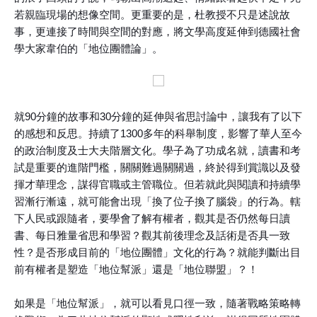
若親臨現場的想像空間。更重要的是，杜教授不只是述說故
事，更連接了時間與空間的對應，將文學高度延伸到德國社會
學大家韋伯的「地位團體論」。
就90分鐘的故事和30分鐘的延伸與省思討論中，讓我有了以下
的感想和反思。持續了1300多年的科舉制度，影響了華人至今
的政治制度及士大夫階層文化。學子為了功成名就，讀書和考
試是重要的進階門檻，關關難過關關過，終於得到賞識以及發
揮才華理念，謀得官職或主管職位。但若就此與閱讀和持續學
習漸行漸遠，就可能會出現「換了位子換了腦袋」的行為。轄
下人民或跟隨者，要學會了解有權者，觀其是否仍然每日讀
書、每日雅量省思和學習？觀其前後理念及話術是否具一致
性？是否形成目前的「地位團體」文化的行為？就能判斷出目
前有權者是塑造「地位幫派」還是「地位聯盟」？！
如果是「地位幫派」，就可以看見口徑一致，隨著戰略策略轉