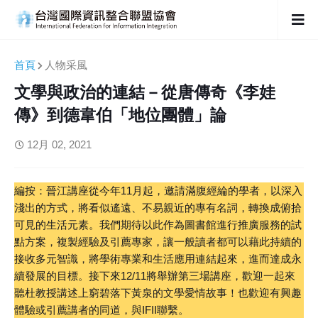
首頁
人物采風
文學與政治的連結－從唐傳奇《李娃
傳》到德韋伯「地位團體」論
12月 02, 2021
編按：晉江講座從今年11月起，邀請滿腹經綸的學者，以深入
淺出的方式，將看似遙遠、不易親近的專有名詞，轉換成俯拾
可見的生活元素。我們期待以此作為圖書館進行推廣服務的試
點方案，複製經驗及引薦專家，讓一般讀者都可以藉此持續的
接收多元智識，將學術專業和生活應用連結起來，進而達成永
續發展的目標。接下來12/11將舉辦第三場講座，歡迎一起來
聽杜教授講述上窮碧落下黃泉的文學愛情故事！也歡迎有興趣
體驗或引薦講者的同道，與IFII聯繫。