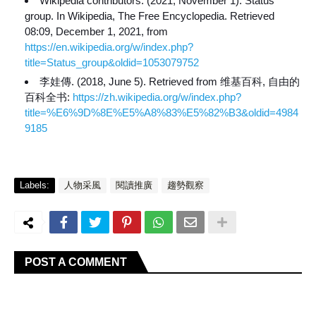
Wikipedia contributors. (2021, November 1). Status
group. In Wikipedia, The Free Encyclopedia. Retrieved
08:09, December 1, 2021, from
https://en.wikipedia.org/w/index.php?
title=Status_group&oldid=1053079752
李娃傳. (2018, June 5). Retrieved from 维基百科, 自由的
百科全书:
https://zh.wikipedia.org/w/index.php?
title=%E6%9D%8E%E5%A8%83%E5%82%B3&oldid=4984
9185
Labels:
人物采風
閱讀推廣
趨勢觀察
POST A COMMENT