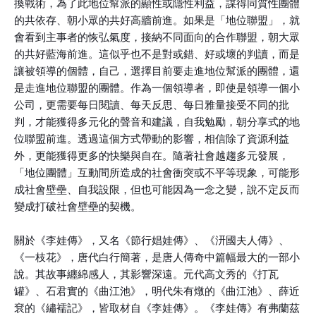
換戰術，為了此地位幫派的顯性或隱性利益，謀得同質性團體
的共依存、朝小眾的共好高牆前進。如果是「地位聯盟」，就
會看到主事者的恢弘氣度，接納不同面向的合作聯盟，朝大眾
的共好藍海前進。這似乎也不是對或錯、好或壞的判讀，而是
讓被領導的個體，自己，選擇目前要走進地位幫派的團體，還
是走進地位聯盟的團體。作為一個領導者，即使是領導一個小
公司，更需要每日閱讀、每天反思、每日雅量接受不同的批
判，才能獲得多元化的聲音和建議，自我勉勵，朝分享式的地
位聯盟前進。透過這個方式帶動的影響，相信除了資源利益
外，更能獲得更多的快樂與自在。隨著社會越趨多元發展，
「地位團體」互動間所造成的社會衝突或不平等現象，可能形
成社會壁壘、自我設限，但也可能因為一念之變，說不定反而
變成打破社會壁壘的契機。
關於《李娃傳》，又名《節行娼娃傳》、《汧國夫人傳》、
《一枝花》，唐代白行簡著，是唐人傳奇中篇幅最大的一部小
說。其故事纏綿感人，其影響深遠。元代高文秀的《打瓦
罐》、石君實的《曲江池》，明代朱有燉的《曲江池》、薛近
袞的《繡襦記》，皆取材自《李娃傳》。《李娃傳》有弗蘭茲