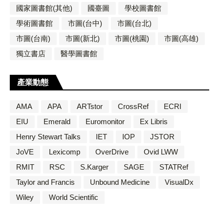
國家圖書館(其他)
國臺圖
學校圖書館
學術圖書館
市圖(台中)
市圖(台北)
市圖(台南)
市圖(新北)
市圖(桃園)
市圖(高雄)
獨立書店
醫學圖書館
產業動態
AMA
APA
ARTstor
CrossRef
ECRI
EIU
Emerald
Euromonitor
Ex Libris
Henry Stewart Talks
IET
IOP
JSTOR
JoVE
Lexicomp
OverDrive
Ovid LWW
RMIT
RSC
S.Karger
SAGE
STATRef
Taylor and Francis
Unbound Medicine
VisualDx
Wiley
World Scientific