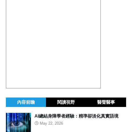
內容前瞻
閱讀視野
醫聲醫事
AI總結身障學者經驗：精準卻淡化真實語境
May 22, 2026