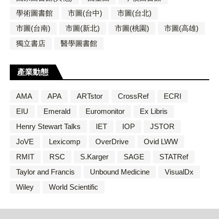
學術圖書館
市圖(台中)
市圖(台北)
市圖(台南)
市圖(新北)
市圖(桃園)
市圖(高雄)
獨立書店
醫學圖書館
產業動態
AMA
APA
ARTstor
CrossRef
ECRI
EIU
Emerald
Euromonitor
Ex Libris
Henry Stewart Talks
IET
IOP
JSTOR
JoVE
Lexicomp
OverDrive
Ovid LWW
RMIT
RSC
S.Karger
SAGE
STATRef
Taylor and Francis
Unbound Medicine
VisualDx
Wiley
World Scientific