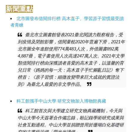
新聞重點
北市圖發布借閱排行榜 高木直子、學習原子習慣最受讀
者青睞
臺北市立圖書館發表2021臺北閱讀力觀察報告，受
到疫情及閉館影響，借閱量較2020年普遍下滑，2021年
北市圖全年進館使用774萬483人次，外借圖書892萬
4,887冊，電子書使用人次高達247萬人次。2021年文學
類借閱排行榜由深獲讀者喜愛的高木直子，以溫馨的育
兒日常《媽媽的每一天：高木直子手忙腳亂日記》奪下
榜首；《原子習慣：細微改變帶來巨大成就的實證法
則》為臺北人最愛的非文學作品。
科工館攜手中山大學 研究文物加入博物館典藏
科工館首次與大學建立研究文物典藏機制，今天與
中山大學今天簽署合作備忘錄，盼記錄學術研究成果與
社會互動過程。中山大學並捐贈曾用於珊瑚白化基礎研
究的古董級設備「螢光光譜儀」。