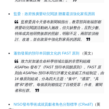
監委：政府推廣嬰幼兒閱讀 贈書還須強化家長誘因
監察委員今天發布新聞稿指出，教育部與衛福部都
將嬰幼兒閱讀活動納入施政，但欠缺整合，且對少數、
特殊或其他弱勢族群的照顧，明顯不足，兩部皆須檢
討、改進，並在政策中強化對家長的誘因。
蓬勃發展的預印本回饋文化的 FAST 原則
（英文）
致力於加速生命科學領域出版的非營利組織
ASAPbio 發布了《FAST 預印本回饋原則》。FAST 原
則由 ASAPbio 預印本同行評審文化規範工作組制定，由
14 條原則組成，分為四大主題：“集中”、“適當”、“具
體”和“透明”。每個原則都指定了目標受眾：作者、審閱
者和社群。
NISO發布學術成就貢獻者角色分類標準 (CRediT)
（英