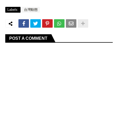
Labels:
台灣動態
POST A COMMENT