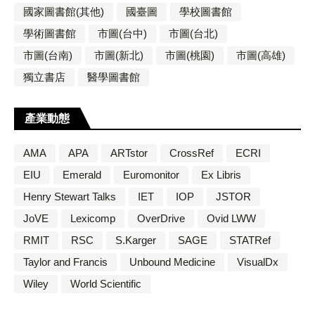
國家圖書館(其他)
國臺圖
學校圖書館
學術圖書館
市圖(台中)
市圖(台北)
市圖(台南)
市圖(新北)
市圖(桃園)
市圖(高雄)
獨立書店
醫學圖書館
產業動態
AMA
APA
ARTstor
CrossRef
ECRI
EIU
Emerald
Euromonitor
Ex Libris
Henry Stewart Talks
IET
IOP
JSTOR
JoVE
Lexicomp
OverDrive
Ovid LWW
RMIT
RSC
S.Karger
SAGE
STATRef
Taylor and Francis
Unbound Medicine
VisualDx
Wiley
World Scientific