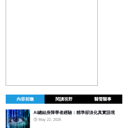
內容前瞻
閱讀視野
醫聲醫事
AI總結身障學者經驗：精準卻淡化真實語境
May 22, 2026