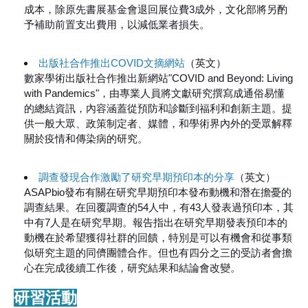
成本，除原先書展基金會退回展位費3成外，文化部將另酌
予補助前置支出費用，以減低業者損失。
出版社合作推出COVID文摘網站
（英文）
數家學術出版社合作推出新網站"COVID and Beyond: Living
with Pandemics"，由專業人員將文獻研究撰寫成通俗易懂
的總結資訊，內容涵蓋從預防和診斷到福利和創新主題。提
供一般大眾、政策制定者、媒體，和學術界內外的受眾解釋
關於疫情和傳染病的研究。
調查發現合作激勵了研究早期預印本的分享
（英文）
ASAPbio發布有關在研究早期預印本發布動機和潛在擔憂的
調查結果。在回覆調查的54人中，有43人發表過預印本，其
中有7人是在研究早期。報告指出在研究早期發表預印本的
動機在於希望獲得社群的回饋，特別是可以有機會和從事類
似研究主題的同儕團體合作。但也有四分之三的受訪者會擔
心在完成後續工作後，研究結果和結論會改變。
研習活動