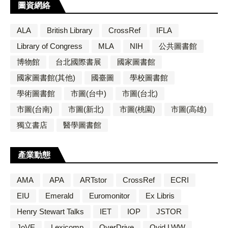
圖資網絡
ALA
British Library
CrossRef
IFLA
Library of Congress
MLA
NIH
公共圖書館
博物館
台北國際書展
國家圖書館
國家圖書館(其他)
國臺圖
學校圖書館
學術圖書館
市圖(台中)
市圖(台北)
市圖(台南)
市圖(新北)
市圖(桃園)
市圖(高雄)
獨立書店
醫學圖書館
產業動態
AMA
APA
ARTstor
CrossRef
ECRI
EIU
Emerald
Euromonitor
Ex Libris
Henry Stewart Talks
IET
IOP
JSTOR
JoVE
Lexicomp
OverDrive
Ovid LWW