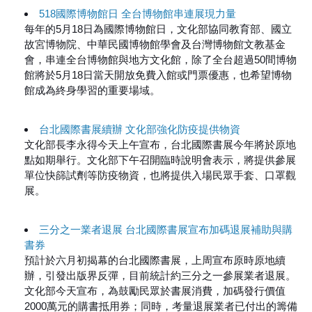
518國際博物館日 全台博物館串連展現力量
每年的5月18日為國際博物館日，文化部協同教育部、國立
故宮博物院、中華民國博物館學會及台灣博物館文教基金
會，串連全台博物館與地方文化館，除了全台超過50間博物
館將於5月18日當天開放免費入館或門票優惠，也希望博物
館成為終身學習的重要場域。
台北國際書展續辦 文化部強化防疫提供物資
文化部長李永得今天上午宣布，台北國際書展今年將於原地
點如期舉行。文化部下午召開臨時說明會表示，將提供參展
單位快篩試劑等防疫物資，也將提供入場民眾手套、口罩觀
展。
三分之一業者退展 台北國際書展宣布加碼退展補助與購
書券
預計於六月初揭幕的台北國際書展，上周宣布原時原地續
辦，引發出版界反彈，目前統計約三分之一參展業者退展。
文化部今天宣布，為鼓勵民眾於書展消費，加碼發行價值
2000萬元的購書抵用券；同時，考量退展業者已付出的籌備