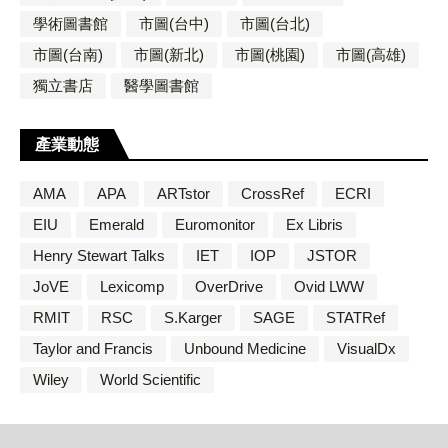
學術圖書館
市圖(台中)
市圖(台北)
市圖(台南)
市圖(新北)
市圖(桃園)
市圖(高雄)
獨立書店
醫學圖書館
產業動態
AMA
APA
ARTstor
CrossRef
ECRI
EIU
Emerald
Euromonitor
Ex Libris
Henry Stewart Talks
IET
IOP
JSTOR
JoVE
Lexicomp
OverDrive
Ovid LWW
RMIT
RSC
S.Karger
SAGE
STATRef
Taylor and Francis
Unbound Medicine
VisualDx
Wiley
World Scientific