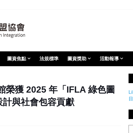
圖資焦點
法規標準
圖資獎助
活動報導
獲 2025 年「IFLA 綠色圖
L
設計與社會包容貢獻