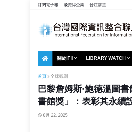
訂閱電子報
飛資得企業
晉江講堂
關於IFII
LIBRARY WATCH
首頁
全球觀測
巴黎詹姆斯·鮑德溫圖書館榮
書館獎」：表彰其永續
8月 22, 2025