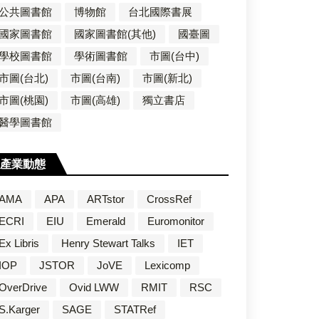
公共圖書館
博物館
台北國際書展
國家圖書館
國家圖書館(其他)
國臺圖
學校圖書館
學術圖書館
市圖(台中)
市圖(台北)
市圖(台南)
市圖(新北)
市圖(桃園)
市圖(高雄)
獨立書店
醫學圖書館
產業動態
AMA
APA
ARTstor
CrossRef
ECRI
EIU
Emerald
Euromonitor
Ex Libris
Henry Stewart Talks
IET
IOP
JSTOR
JoVE
Lexicomp
OverDrive
Ovid LWW
RMIT
RSC
S.Karger
SAGE
STATRef