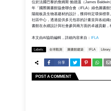
位於法國巴黎的詹姆斯·鮑德溫（James Bald
年「國際圖書館協會聯合會（IFLA）綠色圖書
陽能板及生物基建材的設計，獲得特定環保標章
社區中心，透過提供多元包容的計畫並與各組織
書館在永續設計與社會參與兩方面的卓越貢獻，
本文由AI協助編輯，詳細內容來自：
IFLA
Labels:
全球觀測
圖書館建築
IFLA
Librar
分享
POST A COMMENT