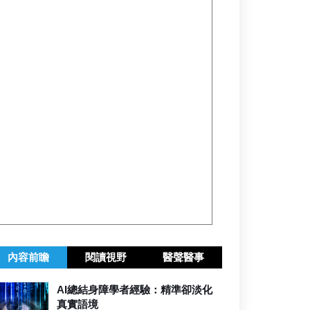
內容前瞻
閱讀視野
醫聲醫事
AI總結身障學者經驗：精準卻淡化
真實語境