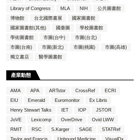
Library of Congress
MLA
NIH
公共圖書館
博物館
台北國際書展
國家圖書館
國家圖書館(其他)
國臺圖
學校圖書館
學術圖書館
市圖(台中)
市圖(台北)
市圖(台南)
市圖(新北)
市圖(桃園)
市圖(高雄)
獨立書店
醫學圖書館
產業動態
AMA
APA
ARTstor
CrossRef
ECRI
EIU
Emerald
Euromonitor
Ex Libris
Henry Stewart Talks
IET
IOP
JSTOR
JoVE
Lexicomp
OverDrive
Ovid LWW
RMIT
RSC
S.Karger
SAGE
STATRef
Taylor and Francis
Unbound Medicine
VisualDx