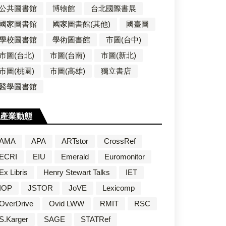
公共圖書館
博物館
台北國際書展
國家圖書館
國家圖書館(其他)
國臺圖
學校圖書館
學術圖書館
市圖(台中)
市圖(台北)
市圖(台南)
市圖(新北)
市圖(桃園)
市圖(高雄)
獨立書店
醫學圖書館
產業動態
AMA
APA
ARTstor
CrossRef
ECRI
EIU
Emerald
Euromonitor
Ex Libris
Henry Stewart Talks
IET
IOP
JSTOR
JoVE
Lexicomp
OverDrive
Ovid LWW
RMIT
RSC
S.Karger
SAGE
STATRef