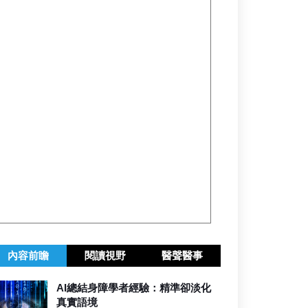
內容前瞻
閱讀視野
醫聲醫事
AI總結身障學者經驗：精準卻淡化
真實語境