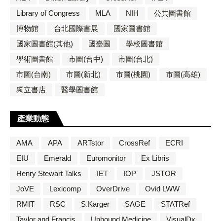
Library of Congress
MLA
NIH
公共圖書館
博物館
台北國際書展
國家圖書館
國家圖書館(其他)
國臺圖
學校圖書館
學術圖書館
市圖(台中)
市圖(台北)
市圖(台南)
市圖(新北)
市圖(桃園)
市圖(高雄)
獨立書店
醫學圖書館
產業動態
AMA
APA
ARTstor
CrossRef
ECRI
EIU
Emerald
Euromonitor
Ex Libris
Henry Stewart Talks
IET
IOP
JSTOR
JoVE
Lexicomp
OverDrive
Ovid LWW
RMIT
RSC
S.Karger
SAGE
STATRef
Taylor and Francis
Unbound Medicine
VisualDx