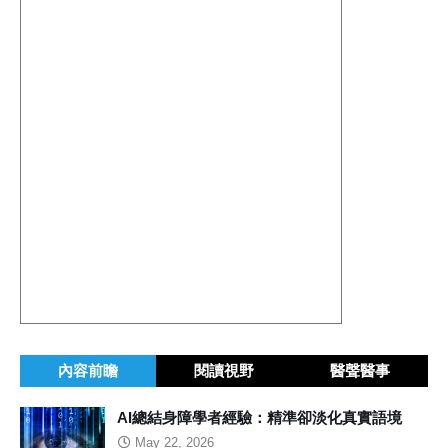
內容前瞻
閱讀視野
醫聲醫事
AI總結身障學者經驗：精準卻淡化真實語境
May 22, 2026