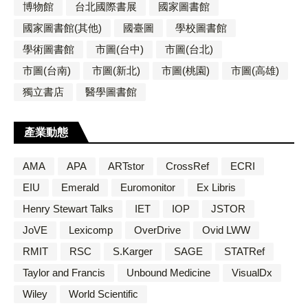
博物館
台北國際書展
國家圖書館
國家圖書館(其他)
國臺圖
學校圖書館
學術圖書館
市圖(台中)
市圖(台北)
市圖(台南)
市圖(新北)
市圖(桃園)
市圖(高雄)
獨立書店
醫學圖書館
產業動態
AMA
APA
ARTstor
CrossRef
ECRI
EIU
Emerald
Euromonitor
Ex Libris
Henry Stewart Talks
IET
IOP
JSTOR
JoVE
Lexicomp
OverDrive
Ovid LWW
RMIT
RSC
S.Karger
SAGE
STATRef
Taylor and Francis
Unbound Medicine
VisualDx
Wiley
World Scientific