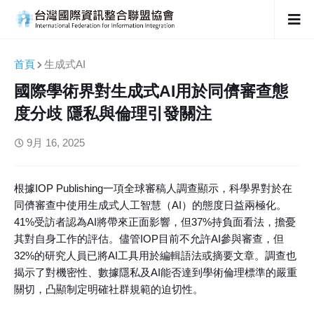
首頁
生成式AI
國際學術界對生成式AI用於同儕審查態
度分歧 隱私與倫理引發關注
9月 16, 2025
根據IOP Publishing一項全球審稿人調查顯示，科學界對於在
同儕審查中使用生成式人工智慧（AI）的態度日益兩極化。
41%受訪者認為AI將帶來正面影響，但37%持負面看法，擔憂
其對自身工作的評估。儘管IOP目前不允許AI參與審查，但
32%的研究人員已將AI工具用於編輯語法或摘要文章。調查也
揭示了對機密性、數據隱私及AI能否達到學術倫理標準的嚴重
關切，凸顯制定明確社群規範的迫切性。