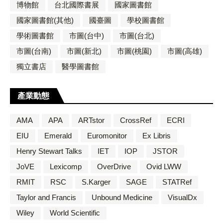
博物館
台北國際書展
國家圖書館
國家圖書館(其他)
國臺圖
學校圖書館
學術圖書館
市圖(台中)
市圖(台北)
市圖(台南)
市圖(新北)
市圖(桃園)
市圖(高雄)
獨立書店
醫學圖書館
產業動態
AMA
APA
ARTstor
CrossRef
ECRI
EIU
Emerald
Euromonitor
Ex Libris
Henry Stewart Talks
IET
IOP
JSTOR
JoVE
Lexicomp
OverDrive
Ovid LWW
RMIT
RSC
S.Karger
SAGE
STATRef
Taylor and Francis
Unbound Medicine
VisualDx
Wiley
World Scientific