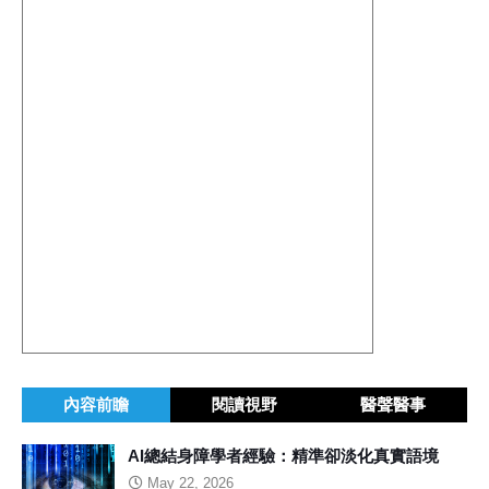
內容前瞻
閱讀視野
醫聲醫事
AI總結身障學者經驗：精準卻淡化真實語境
May 22, 2026