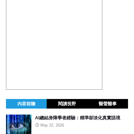
內容前瞻
閱讀視野
醫聲醫事
AI總結身障學者經驗：精準卻淡化真實語境
May 22, 2026