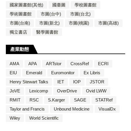
國家圖書館(其他)
國臺圖
學校圖書館
學術圖書館
市圖(台中)
市圖(台北)
市圖(台南)
市圖(新北)
市圖(桃園)
市圖(高雄)
獨立書店
醫學圖書館
產業動態
AMA
APA
ARTstor
CrossRef
ECRI
EIU
Emerald
Euromonitor
Ex Libris
Henry Stewart Talks
IET
IOP
JSTOR
JoVE
Lexicomp
OverDrive
Ovid LWW
RMIT
RSC
S.Karger
SAGE
STATRef
Taylor and Francis
Unbound Medicine
VisualDx
Wiley
World Scientific