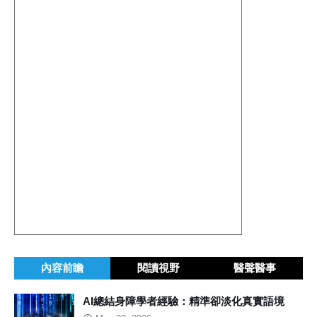
內容前瞻
閱讀視野
醫聲醫事
AI總結身障學者經驗：精準卻淡化真實語境