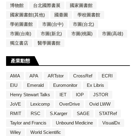
博物館
台北國際書展
國家圖書館
國家圖書館(其他)
國臺圖
學校圖書館
學術圖書館
市圖(台中)
市圖(台北)
市圖(台南)
市圖(新北)
市圖(桃園)
市圖(高雄)
獨立書店
醫學圖書館
產業動態
AMA
APA
ARTstor
CrossRef
ECRI
EIU
Emerald
Euromonitor
Ex Libris
Henry Stewart Talks
IET
IOP
JSTOR
JoVE
Lexicomp
OverDrive
Ovid LWW
RMIT
RSC
S.Karger
SAGE
STATRef
Taylor and Francis
Unbound Medicine
VisualDx
Wiley
World Scientific