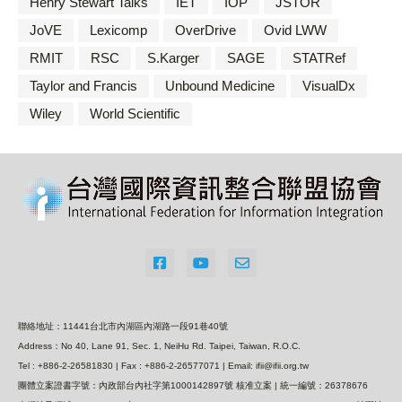
Henry Stewart Talks
IET
IOP
JSTOR
JoVE
Lexicomp
OverDrive
Ovid LWW
RMIT
RSC
S.Karger
SAGE
STATRef
Taylor and Francis
Unbound Medicine
VisualDx
Wiley
World Scientific
聯絡地址：11441台北市內湖區內湖路一段91巷40號
Address：No 40, Lane 91, Sec. 1, NeiHu Rd. Taipei, Taiwan, R.O.C.
Tel : +886-2-26581830 | Fax : +886-2-26577071 | Email: ifii@ifii.org.tw
團體立案證書字號：內政部台內社字第1000142897號 核准立案 | 統一編號：26378676