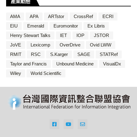
產業動態
AMA
APA
ARTstor
CrossRef
ECRI
EIU
Emerald
Euromonitor
Ex Libris
Henry Stewart Talks
IET
IOP
JSTOR
JoVE
Lexicomp
OverDrive
Ovid LWW
RMIT
RSC
S.Karger
SAGE
STATRef
Taylor and Francis
Unbound Medicine
VisualDx
Wiley
World Scientific