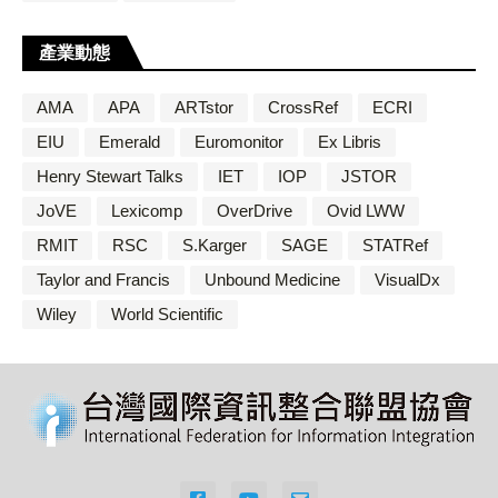
產業動態
AMA
APA
ARTstor
CrossRef
ECRI
EIU
Emerald
Euromonitor
Ex Libris
Henry Stewart Talks
IET
IOP
JSTOR
JoVE
Lexicomp
OverDrive
Ovid LWW
RMIT
RSC
S.Karger
SAGE
STATRef
Taylor and Francis
Unbound Medicine
VisualDx
Wiley
World Scientific