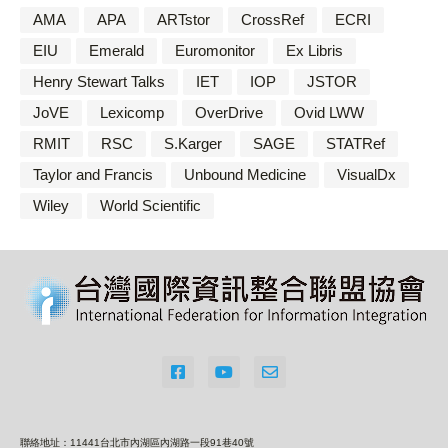
AMA
APA
ARTstor
CrossRef
ECRI
EIU
Emerald
Euromonitor
Ex Libris
Henry Stewart Talks
IET
IOP
JSTOR
JoVE
Lexicomp
OverDrive
Ovid LWW
RMIT
RSC
S.Karger
SAGE
STATRef
Taylor and Francis
Unbound Medicine
VisualDx
Wiley
World Scientific
聯絡地址：11441台北市內湖區內湖路一段91巷40號