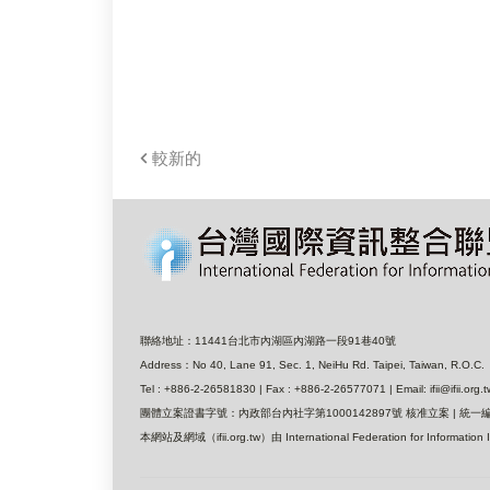
較新的
聯絡地址：11441台北市內湖區內湖路一段91巷40號
Address：No 40, Lane 91, Sec. 1, NeiHu Rd. Taipei, Taiwan, R.O.C.
Tel : +886-2-26581830 | Fax : +886-2-26577071 | Email: ifii@ifii.org.t
團體立案證書字號：內政部台內社字第1000142897號 核准立案 | 統一編號
本網站及網域（ifii.org.tw）由 International Federation for I