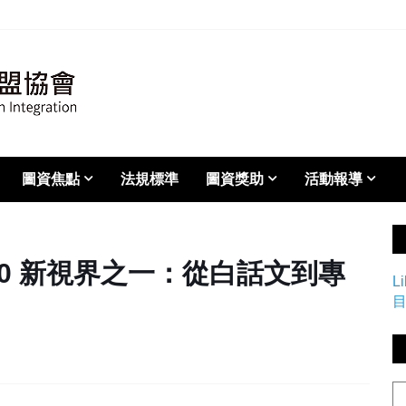
圖資焦點
法規標準
圖資獎助
活動報導
 2.0 新視界之一：從白話文到專
L