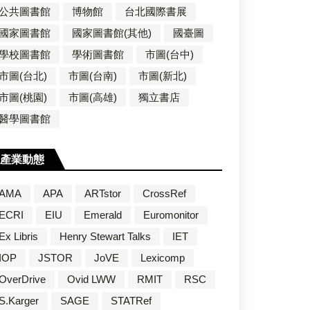
公共圖書館
博物館
台北國際書展
國家圖書館
國家圖書館(其他)
國臺圖
學校圖書館
學術圖書館
市圖(台中)
市圖(台北)
市圖(台南)
市圖(新北)
市圖(桃園)
市圖(高雄)
獨立書店
醫學圖書館
產業動態
AMA
APA
ARTstor
CrossRef
ECRI
EIU
Emerald
Euromonitor
Ex Libris
Henry Stewart Talks
IET
IOP
JSTOR
JoVE
Lexicomp
OverDrive
Ovid LWW
RMIT
RSC
S.Karger
SAGE
STATRef