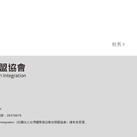
較舊
w
：26378676
nformation Integration（社團法人台灣國際資訊整合聯盟協會）擁有並營運。