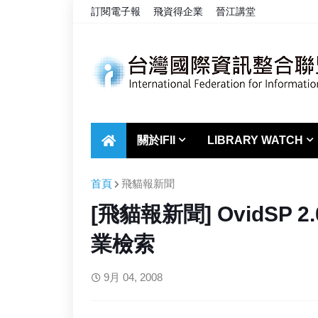
訂閱電子報
飛資得企業
晉江講堂
關於IFII
LIBRARY WATCH
首頁
飛貓報新聞
[飛貓報新聞] OvidSP
業檢索
9月 04, 2008