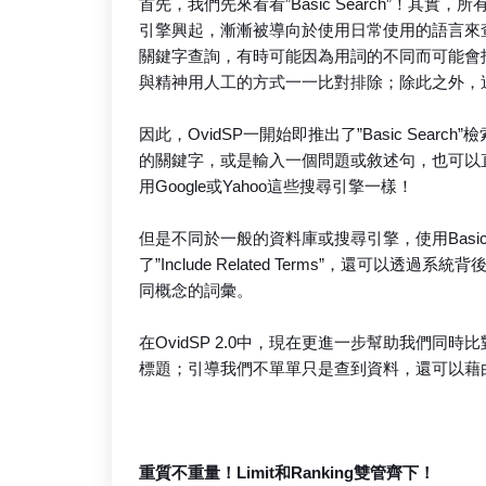
首先，我們先來看看”Basic Search”！
引擎興起，漸漸被導向於使用日常使用的語言來
關鍵字查詢，有時可能因為用詞的不同而可能會
與精神用人工的方式一一比對排除；除此之外，
因此，OvidSP一開始即推出了”Basic Searc
的關鍵字，或是輸入一個問題或敘述句，也可以
用Google或Yahoo這些搜尋引擎一樣！
但是不同於一般的資料庫或搜尋引擎，使用Basic
了”Include Related Terms”，還
同概念的詞彙。
在OvidSP 2.0中，現在更進一步幫助我們同時
標題；引導我們不單單只是查到資料，還可以藉
重質不重量！Limit和Ranking雙管齊下！