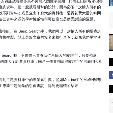
其實，所有的資訊搜尋動作莫不從輸入關鍵字開始！而現在由於各家搜尋
查詢資料。但一般搜尋引擎的設計，因為必須一次輸入所有的
找不到資料；或是查出了龐大的資料後，還得花費大量的時間
這些資料來源的學術權威性與可信度也是廣受討論的議題。
h”檢索模組。在 Basic Search中，我們可以一次輸入所有的要查詢
直接複製、貼上某篇文章的篇名來執行查詢；就像我們平常使
 Search時，不僅僅只查詢我們所輸入的關鍵字，只要勾選
可以透過系統背後的龐大字詞典資料庫，同時一併查詢這些關鍵字的同義詞和相
比對到主題資料庫中的專業索引典，譬如Medline中的MeSH醫學
由專業主題詞彙的引薦查詢，得到更精確的結果！