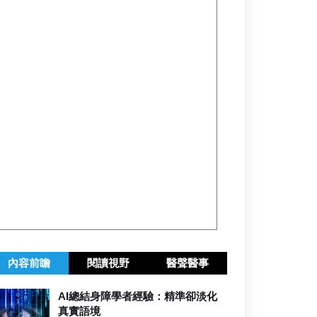
內容前瞻
閱讀視野
醫聲醫事
AI總結身障學者經驗：精準卻淡化
真實語境