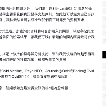
時最煩惱的用詞問題之外， 我們還可以利用Limit來訂定篩選的條
醫學主題常見的實證醫學文獻判別。如此就可以避免自己必須
的篩選，讓檢索結果可以縮小到我們真正所需要的資料要求。
聯度的方式呈現。所查詢的資料越符合所輸入的問題、關鍵字彼此之
越前面的檢索結果，讓我們可以在最短的時間內獲得最符合我
的搜尋方式，搭配上強大的搜尋與分析技術，幫助我們快速的跨越學術專
書同時輕鬆的獲得精確、權威與專業的資訊！
edline、PsycINFO、Journals@Ovid或Books@Ovid
都在OvidSP 2.0！或是直接點選申請試用！
您分享！請繼續鎖定飛資得資訊的咱e報為您報報！