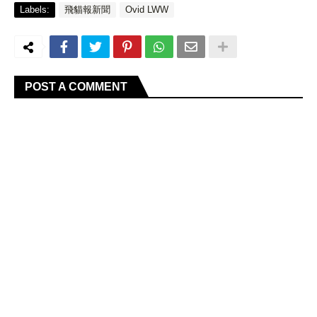
Labels:
飛貓報新聞
Ovid LWW
POST A COMMENT