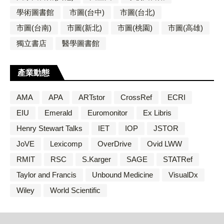
學術圖書館
市圖(台中)
市圖(台北)
市圖(台南)
市圖(新北)
市圖(桃園)
市圖(高雄)
獨立書店
醫學圖書館
產業動態
AMA
APA
ARTstor
CrossRef
ECRI
EIU
Emerald
Euromonitor
Ex Libris
Henry Stewart Talks
IET
IOP
JSTOR
JoVE
Lexicomp
OverDrive
Ovid LWW
RMIT
RSC
S.Karger
SAGE
STATRef
Taylor and Francis
Unbound Medicine
VisualDx
Wiley
World Scientific