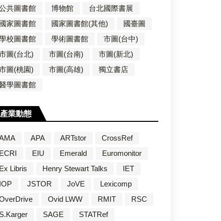
公共圖書館
博物館
台北國際書展
國家圖書館
國家圖書館(其他)
國臺圖
學校圖書館
學術圖書館
市圖(台中)
市圖(台北)
市圖(台南)
市圖(新北)
市圖(桃園)
市圖(高雄)
獨立書店
醫學圖書館
產業動態
AMA
APA
ARTstor
CrossRef
ECRI
EIU
Emerald
Euromonitor
Ex Libris
Henry Stewart Talks
IET
IOP
JSTOR
JoVE
Lexicomp
OverDrive
Ovid LWW
RMIT
RSC
S.Karger
SAGE
STATRef