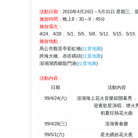
活動日期：
2010年4月24日～5月31日 星期
施放時間：
晚上8：30～8：45分
施放場次：
4/24、4/28 、5/1、5/5、5/8、5/12、5/15、5/19
施放地點：
馬公市觀音亭彩虹橋(
位置地圖
)
跨海大橋、赤崁碼頭(
位置地圖
)
澎湖湖西鄉龍門港(
位置地圖
)
活動內容：
日期
活動內容
99/4/24(六)
澎湖海上花火音樂節開幕秀 
迎賓歌星演唱．煙火
初夏狂熱花火曲
99/4/28(三)
澎湖青春樂
99/5/1(六)
星光繽紛花火夜