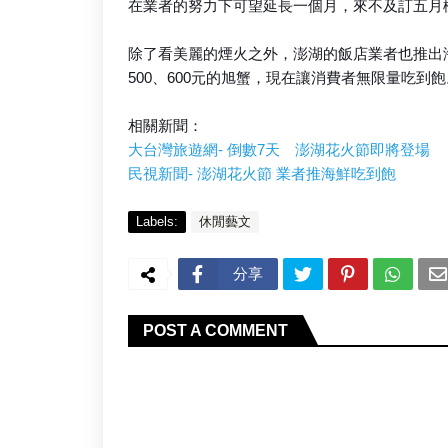
在業者的努力下可望延長一個月，來不及訂五月
除了看美麗的煙火之外，澎湖的飯店業者也推出
500、600元的旭蟹，現在讓消費者無限量吃到飽
相關新聞：
大台灣旅遊網- 倒數7天 澎湖花火節即將登場
民視新聞- 澎湖花火節 業者推海鮮吃到飽
Labels:
休閒藝文
分享
POST A COMMENT