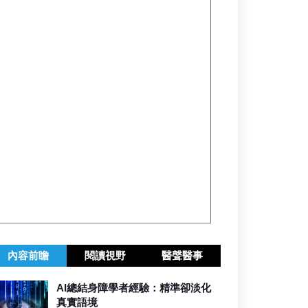
內容前瞻
閱讀視野
醫聲醫事
AI總結身障學者經驗：精準卻淡化
真實語境