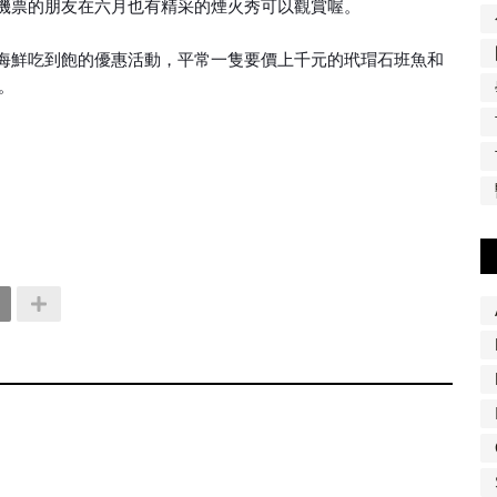
機票的朋友在六月也有精采的煙火秀可以觀賞喔。
海鮮吃到飽的優惠活動，平常一隻要價上千元的玳瑁石班魚和
。