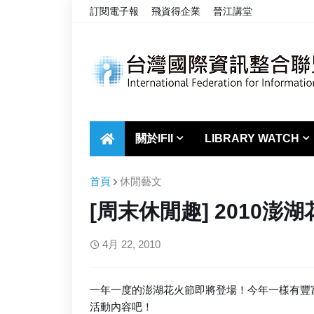
訂閱電子報
飛資得企業
晉江講堂
關於IFII
LIBRARY WATCH
首頁
休閒藝文
[周末休閒趣] 2010澎
4月 22, 2010
一年一度的澎湖花火節即將登場！今年一樣有豐
活動內容吧！