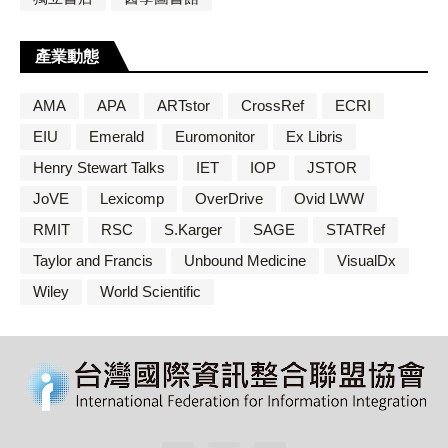
產業動態
AMA
APA
ARTstor
CrossRef
ECRI
EIU
Emerald
Euromonitor
Ex Libris
Henry Stewart Talks
IET
IOP
JSTOR
JoVE
Lexicomp
OverDrive
Ovid LWW
RMIT
RSC
S.Karger
SAGE
STATRef
Taylor and Francis
Unbound Medicine
VisualDx
Wiley
World Scientific